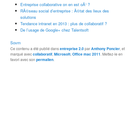
Entreprise collaborative on en est oÃ¹ ?
RÃ©seau social d’entreprise : Ã©tat des lieux des
solutions
Tendance intranet en 2013 : plus de collaboratif ?
De l’usage de Google+ chez Talentsoft
Sovrn
Ce contenu a été publié dans
entreprise 2.0
par
Anthony Poncier
, et
marqué avec
collaboratif
,
Microsoft
,
Office mac 2011
. Mettez-le en
favori avec son
permalien
.