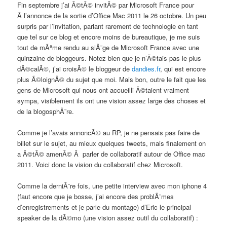
Fin septembre j’ai Ã©tÃ© invitÃ© par Microsoft France pour
Â l’annonce de la sortie d’Office Mac 2011 le 26 octobre. Un peu
surpris par l’invitation, parlant rarement de technologie en tant
que tel sur ce blog et encore moins de bureautique, je me suis
tout de mÃªme rendu au siÃ¨ge de Microsoft France avec une
quinzaine de bloggeurs. Notez bien que je n’Ã©tais pas le plus
dÃ©calÃ©, j’ai croisÃ© le bloggeur de
dandies.fr
, qui est encore
plus Ã©loignÃ© du sujet que moi. Mais bon, outre le fait que les
gens de Microsoft qui nous ont accueilli Ã©taient vraiment
sympa, visiblement ils ont une vision assez large des choses et
de la blogosphÃ¨re.
Comme je l’avais annoncÃ© au RP, je ne pensais pas faire de
billet sur le sujet, au mieux quelques tweets, mais finalement on
a Ã©tÃ© amenÃ© Ã parler de collaboratif autour de Office mac
2011. Voici donc la vision du collaboratif chez Microsoft.
Comme la derniÃ¨re fois, une petite interview avec mon iphone 4
(faut encore que je bosse, j’ai encore des problÃ¨mes
d’enregistrements et je parle du montage) d’Eric le principal
speaker de la dÃ©mo (une vision assez outil du collaboratif) :