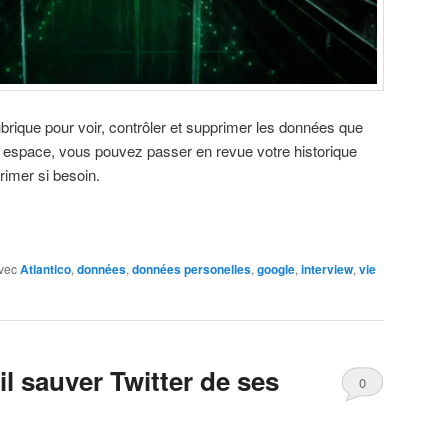
brique pour voir, contrôler et supprimer les données que
t espace, vous pouvez passer en revue votre historique
imer si besoin.
vec
Atlantico
,
données
,
données personelles
,
google
,
interview
,
vie
l sauver Twitter de ses
0
Comments