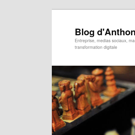
Aller
Aller
au
au
contenu
contenu
Blog d'Anthon
principal
secondaire
Entreprise, medias sociaux, ma
transformation digitale