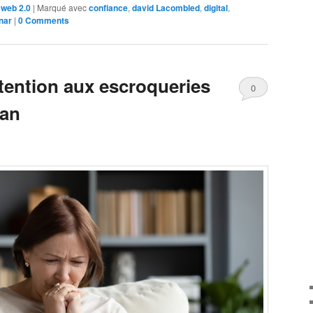
,
web 2.0
|
Marqué avec
confiance
,
david Lacombled
,
digital
,
nar
|
0 Comments
ttention aux escroqueries
0
ran
Comments