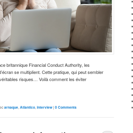
ce britannique Financial Conduct Authority, les
’écran se multiplient. Cette pratique, qui peut sembler
véritables risques… Voilà comment les éviter
ec
arnaque
,
Atlantico
,
interview
|
0 Comments