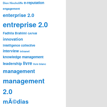
e-reputation
Dion Hinchcliffe
engagement
enterprise 2.0
entreprise 2.0
Fadhila Brahimi
GAFAM
innovation
intelligence collective
interview
intranet
knowledge management
livre
leadership
livre blanc
management
management
2.0
mÃ©dias