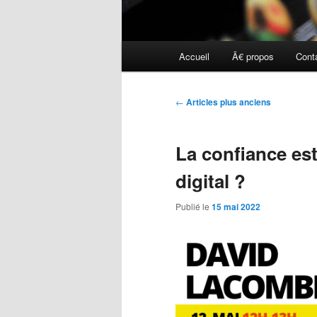
Menu
Accueil
Ã€ propos
Cont
principal
Navigation
←
Articles plus anciens
des
articles
La confiance est-
digital ?
Publié le
15 mai 2022