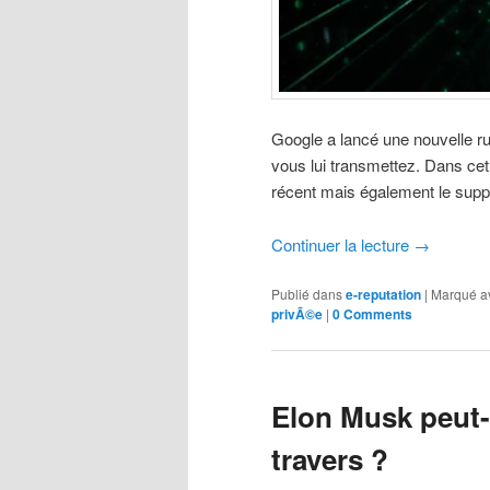
Google a lancé une nouvelle ru
vous lui transmettez. Dans ce
récent mais également le suppr
Continuer la lecture
→
Publié dans
e-reputation
|
Marqué a
privÃ©e
|
0 Comments
Elon Musk peut-i
travers ?