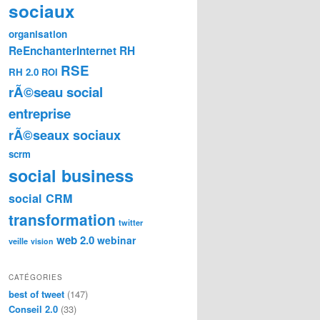
sociaux
organisation
ReEnchanterInternet
RH
RSE
RH 2.0
ROI
rÃ©seau social
entreprise
rÃ©seaux sociaux
scrm
social business
social CRM
transformation
twitter
web 2.0
webinar
veille
vision
CATÉGORIES
best of tweet
(147)
Conseil 2.0
(33)