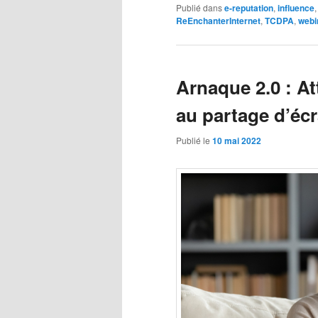
Publié dans
e-reputation
,
influence
ReEnchanterInternet
,
TCDPA
,
webi
Arnaque 2.0 : A
au partage d’éc
Publié le
10 mai 2022