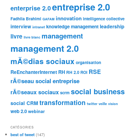
entreprise 2.0
enterprise 2.0
innovation
Fadhila Brahimi
intelligence collective
GAFAM
leadership
interview
knowledge management
intranet
management
livre
livre blanc
management 2.0
mÃ©dias sociaux
organisation
RSE
ReEnchanterInternet
RH
RH 2.0
ROI
rÃ©seau social entreprise
social business
rÃ©seaux sociaux
scrm
transformation
social CRM
twitter
veille
vision
web 2.0
webinar
CATÉGORIES
best of tweet
(147)