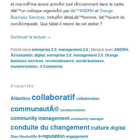
et moi-mÃªme avons animÃ© tout rÃ©cemment dans le cadre
dâ€™un colloque organisÃ© par
lâ€™ANDRH
et
Orange
Business Services
, intitulÃ© â€œLâ€™homme, lâ€™avenir du
numÃ©riqueâ€. Que fallait-il retenir de cet atelier ?
Continuer la lecture
→
Publié dans
entreprise 2.0
,
management 2.0
|
Marqué avec
ANDRH
,
Ã©valuation
,
digital
,
entreprise 2.0
,
management 2.0
,
Orange
business services
,
reconnaissance
,
social business
,
transformation
|
4 Comments
ÉTIQUETTES
collaboratif
Atlantico
collaboration
communautÃ©
communication
community management
community manager
conduite du changement
culture
digital
e-reputation
engagement
Dion Hinchcliffe