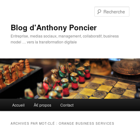
Aller
Aller
au
au
Rech
contenu
contenu
principal
secondaire
Blog d'Anthony Poncier
Entreprise, medias sociaux, management, collaboratif, business
model … vers la transformation digitale
Menu
Accueil
Ã€ propos
Contact
principal
ARCHIVES PAR MOT-CLÉ :
ORANGE BUSINESS SERVICES