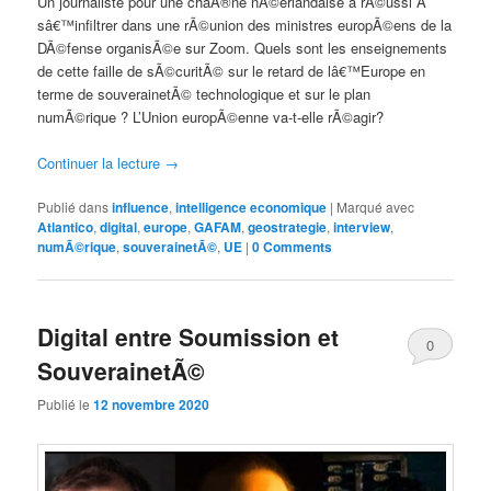
Un journaliste pour une chaÃ®ne nÃ©erlandaise a rÃ©ussi Ã
sâ€™infiltrer dans une rÃ©union des ministres europÃ©ens de la
DÃ©fense organisÃ©e sur Zoom. Quels sont les enseignements
de cette faille de sÃ©curitÃ© sur le retard de lâ€™Europe en
terme de souverainetÃ© technologique et sur le plan
numÃ©rique ? L’Union europÃ©enne va-t-elle rÃ©agir?
Continuer la lecture
→
Publié dans
influence
,
intelligence economique
|
Marqué avec
Atlantico
,
digital
,
europe
,
GAFAM
,
geostrategie
,
interview
,
numÃ©rique
,
souverainetÃ©
,
UE
|
0 Comments
Digital entre Soumission et
0
SouverainetÃ©
Comments
Publié le
12 novembre 2020