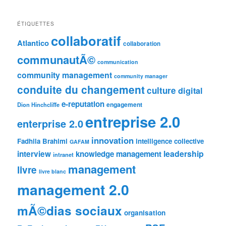
ÉTIQUETTES
collaboratif
Atlantico
collaboration
communautÃ©
communication
community management
community manager
conduite du changement
culture
digital
e-reputation
engagement
Dion Hinchcliffe
entreprise 2.0
enterprise 2.0
innovation
Fadhila Brahimi
intelligence collective
GAFAM
leadership
interview
knowledge management
intranet
management
livre
livre blanc
management 2.0
mÃ©dias sociaux
organisation