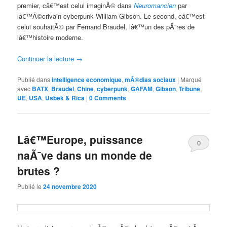
premier, câ€™est celui imaginÃ© dans
Neuromancien
par
lâ€™Ã©crivain cyberpunk William Gibson. Le second, câ€™est
celui souhaitÃ© par Fernand Braudel, lâ€™un des pÃ¨res de
lâ€™histoire moderne.
Continuer la lecture
→
Publié dans
intelligence economique
,
mÃ©dias sociaux
|
Marqué
avec
BATX
,
Braudel
,
Chine
,
cyberpunk
,
GAFAM
,
Gibson
,
Tribune
,
UE
,
USA
,
Usbek & Rica
|
0 Comments
Lâ€™Europe, puissance
0
naÃ¯ve dans un monde de
Comments
brutes ?
Publié le
24 novembre 2020