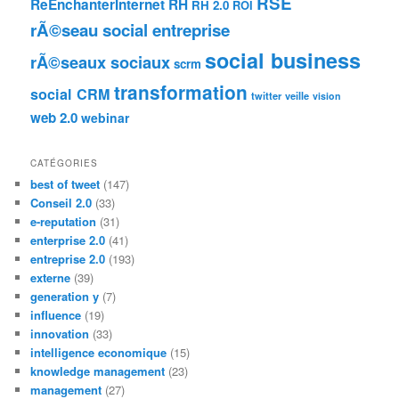
RSE
ReEnchanterInternet
RH
RH 2.0
ROI
rÃ©seau social entreprise
social business
rÃ©seaux sociaux
scrm
transformation
social CRM
twitter
veille
vision
web 2.0
webinar
CATÉGORIES
best of tweet
(147)
Conseil 2.0
(33)
e-reputation
(31)
enterprise 2.0
(41)
entreprise 2.0
(193)
externe
(39)
generation y
(7)
influence
(19)
innovation
(33)
intelligence economique
(15)
knowledge management
(23)
management
(27)