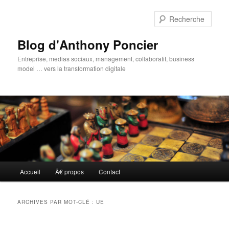
Aller
Aller
au
au
Rech
contenu
contenu
principal
secondaire
Blog d'Anthony Poncier
Entreprise, medias sociaux, management, collaboratif, business
model … vers la transformation digitale
Menu
Accueil
Ã€ propos
Contact
principal
ARCHIVES PAR MOT-CLÉ :
UE