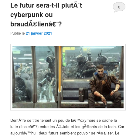
Le futur sera-t-il plutÃ´t
0
cyberpunk ou
Comments
braudÃ©lienâ€¯?
Publié le
21 janvier 2021
DerriÃ¨re ce titre tenant un peu de lâ€™oxymore se cache la
lutte (finaleâ€¯?) entre les Ã‰tats et les gÃ©ants de la tech. Car
aujourdâ€™hui, deux futurs semblent pouvoir se rÃ©aliser. Le