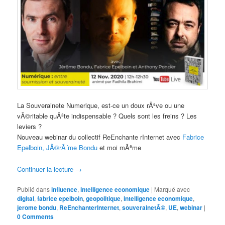
La Souverainete Numerique, est-ce un doux rÃªve ou une
vÃ©ritable quÃªte indispensable ? Quels sont les freins ? Les
leviers ?
Nouveau webinar du collectif ReEnchante rInternet avec
Fabrice
Epelboin,
JÃ©rÃ´me Bondu
et moi mÃªme
Continuer la lecture
→
Publié dans
influence
,
intelligence economique
|
Marqué avec
digital
,
fabrice epelboin
,
geopolitique
,
intelligence economique
,
jerome bondu
,
ReEnchanterInternet
,
souverainetÃ©
,
UE
,
webinar
|
0 Comments