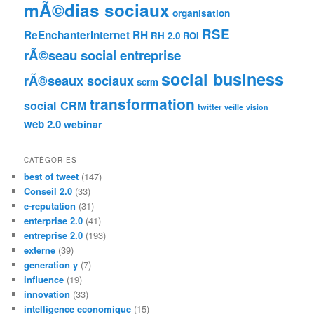
mÃ©dias sociaux
organisation
RSE
ReEnchanterInternet
RH
RH 2.0
ROI
rÃ©seau social entreprise
social business
rÃ©seaux sociaux
scrm
transformation
social CRM
twitter
veille
vision
web 2.0
webinar
CATÉGORIES
best of tweet
(147)
Conseil 2.0
(33)
e-reputation
(31)
enterprise 2.0
(41)
entreprise 2.0
(193)
externe
(39)
generation y
(7)
influence
(19)
innovation
(33)
intelligence economique
(15)