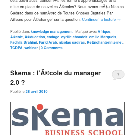
cela doit-il aussi concernÃ© les forme d’apprentissages et la
mise en place de nouvelles Ã©coles? Nous avons reÃ§u Nicolas
Sadirac dans ce numÃ©ro de Toutes Choses Digitales Par
Ailleurs pour Ã©changer sur la question.
Continuer la lecture
→
Publié dans
knowledge management
|
Marqué avec
Afrique
,
Ã©cole
,
Ã©ducation
,
codage
,
cyrille chaudoit
,
emilie Marquois
,
Fadhila Brahimi
,
Farid Arab
,
nicolas sadirac
,
ReEnchanterInternet
,
TCDPA
,
webinar
|
0 Comments
Skema : l’Ã©cole du manager
7
2.0 ?
Comments
Publié le
28 avril 2010