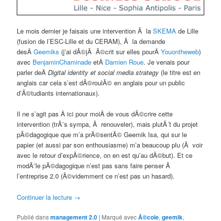
Le mois dernier je faisais une intervention Ã la
SKEMA
de Lille
(fusion de l’ESC-Lille et du CERAM), Ã la demande
desÂ
Geemiks
(j’ai dÃ©jÃ Ã©crit sur elles pourÂ
Youontheweb
)
avec
BenjaminChaminade
etÂ
Damien Roue
. Je venais pour
parler deÂ
Digital identity et social media strategy
(le titre est en
anglais car cela s’est dÃ©roulÃ© en anglais pour un public
d’Ã©tudiants internationaux).
Il ne s’agit pas Â ici pour moiÂ de vous dÃ©crire cette
intervention (trÃ¨s sympa, Ã renouveler), mais plutÃ´t du projet
pÃ©dagogique que m’a prÃ©sentÃ© Geemik Isa, qui sur le
papier (et aussi par son enthousiasme) m’a beaucoup plu (Ã voir
avec le retour d’expÃ©rience, on en est qu’au dÃ©but). Et ce
modÃ¨le pÃ©dagogique n’est pas sans faire penser Ã
l’entreprise 2.0 (Ã©videmment ce n’est pas un hasard).
Continuer la lecture
→
Publié dans
management 2.0
|
Marqué avec
Ã©cole
,
geemik
,