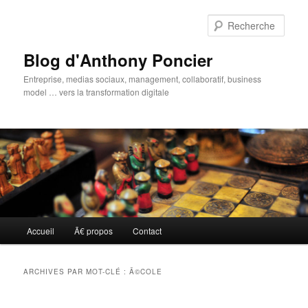
Aller
Aller
au
au
Rech
contenu
contenu
principal
secondaire
Blog d'Anthony Poncier
Entreprise, medias sociaux, management, collaboratif, business
model … vers la transformation digitale
Menu
Accueil
Ã€ propos
Contact
principal
ARCHIVES PAR MOT-CLÉ :
Ã©COLE