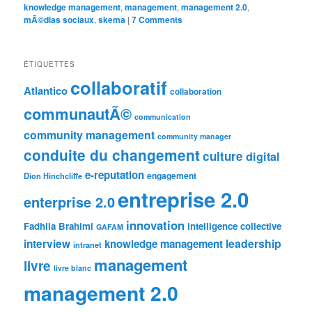
knowledge management
,
management
,
management 2.0
,
mÃ©dias sociaux
,
skema
|
7 Comments
ÉTIQUETTES
collaboratif
Atlantico
collaboration
communautÃ©
communication
community management
community manager
conduite du changement
culture
digital
e-reputation
engagement
Dion Hinchcliffe
entreprise 2.0
enterprise 2.0
innovation
Fadhila Brahimi
intelligence collective
GAFAM
leadership
interview
knowledge management
intranet
management
livre
livre blanc
management 2.0