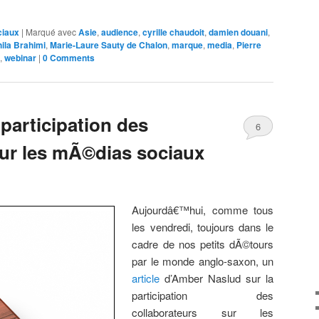
ciaux
|
Marqué avec
Asie
,
audience
,
cyrille chaudoit
,
damien douani
,
ila Brahimi
,
Marie-Laure Sauty de Chalon
,
marque
,
media
,
Pierre
,
webinar
|
0 Comments
participation des
6
sur les mÃ©dias sociaux
Comments
Aujourdâ€™hui, comme tous
les vendredi, toujours dans le
cadre de nos petits dÃ©tours
par le monde anglo-saxon, un
article
d’Amber Naslud sur la
participation des
collaborateurs sur les