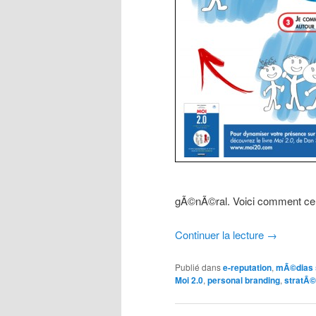
gÃ©nÃ©ral. Voici comment cel
Continuer la lecture
→
Publié dans
e-reputation
,
mÃ©dias 
Moi 2.0
,
personal branding
,
stratÃ©