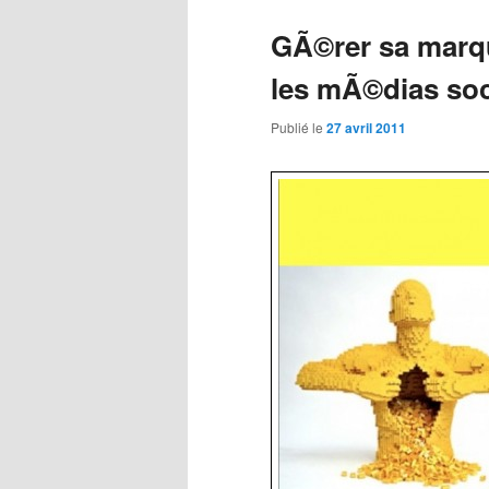
GÃ©rer sa marqu
les mÃ©dias so
Publié le
27 avril 2011