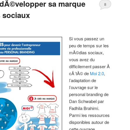
 dÃ©velopper sa marque
8
 sociaux
Comments
Si vous passez un
peu de temps sur les
mÃ©dias sociaux,
vous avez du
difficilement passer Ã
cÃ´tÃ© de
Moi 2.0
,
l’adaptation de
l’ouvrage sur le
personal branding de
Dan Schwabel par
Fadhila Brahimi.
Parmi les ressources
disponibles autour de
cette ouvrage,