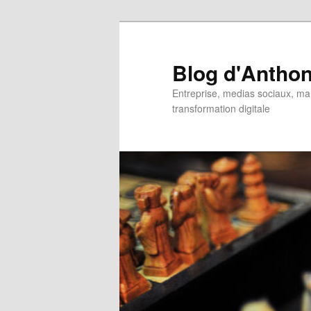
Aller
Aller
au
au
contenu
contenu
Blog d'Anthon
principal
secondaire
Entreprise, medias sociaux, ma
transformation digitale