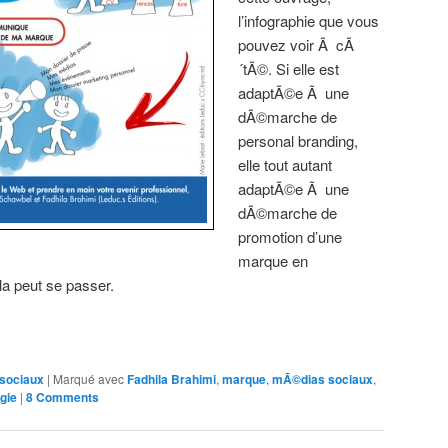
l’infographie que vous
pouvez voir Ã cÃ
´tÃ©. Si elle est
adaptÃ©e Ã une
dÃ©marche de
personal branding,
elle tout autant
adaptÃ©e Ã une
dÃ©marche de
promotion d’une
marque en
a peut se passer.
sociaux
|
Marqué avec
Fadhila Brahimi
,
marque
,
mÃ©dias sociaux
,
gie
|
8 Comments