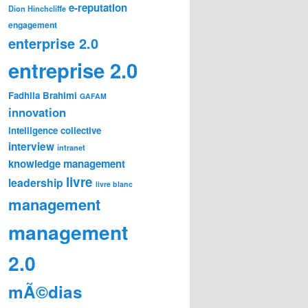
e-reputation
Dion Hinchcliffe
engagement
enterprise 2.0
entreprise 2.0
Fadhila Brahimi
GAFAM
innovation
intelligence collective
interview
intranet
knowledge management
livre
leadership
livre blanc
management
management
2.0
mÃ©dias