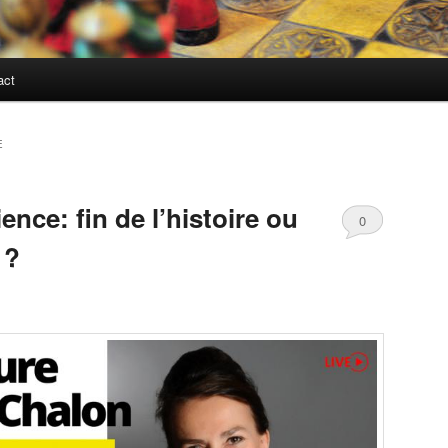
act
E
ience: fin de l’histoire ou
0
 ?
Comments