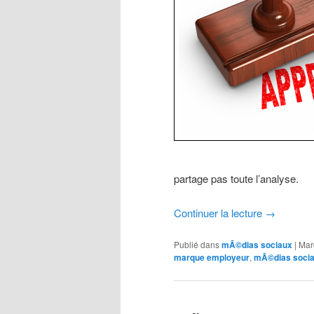
partage pas toute l’analyse.
Continuer la lecture
→
Publié dans
mÃ©dias sociaux
|
Mar
marque employeur
,
mÃ©dias soci