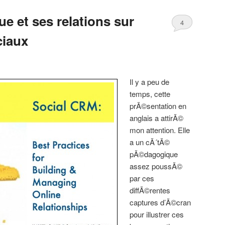
e et ses relations sur
4
ciaux
Comments
Il y a peu de
temps, cette
prÃ©sentation en
anglais a attirÃ©
mon attention. Elle
a un cÃ´tÃ©
pÃ©dagogique
assez poussÃ©
par ces
diffÃ©rentes
captures d’Ã©cran
pour illustrer ces