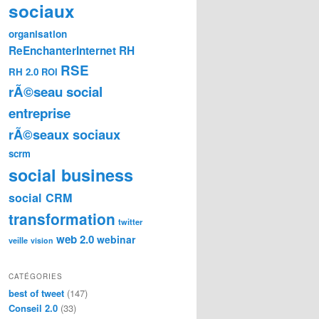
sociaux
organisation
ReEnchanterInternet
RH
RSE
RH 2.0
ROI
rÃ©seau social
entreprise
rÃ©seaux sociaux
scrm
social business
social CRM
transformation
twitter
web 2.0
webinar
veille
vision
CATÉGORIES
best of tweet
(147)
Conseil 2.0
(33)