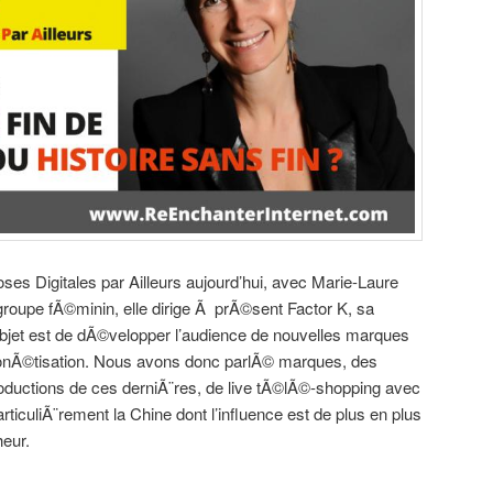
s Digitales par Ailleurs aujourd’hui, avec Marie-Laure
oupe fÃ©minin, elle dirige Ã prÃ©sent Factor K, sa
objet est de dÃ©velopper l’audience de nouvelles marques
monÃ©tisation. Nous avons donc parlÃ© marques, des
roductions de ces derniÃ¨res, de live tÃ©lÃ©-shopping avec
articuliÃ¨rement la Chine dont l’influence est de plus en plus
heur.