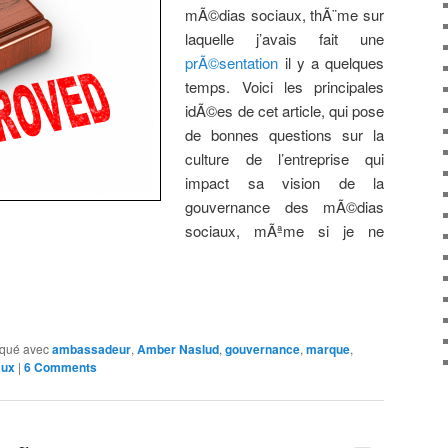
mÃ©dias sociaux, thÃ¨me sur
laquelle j’avais fait une
prÃ©sentation
il y a quelques
temps. Voici les principales
idÃ©es de cet article, qui pose
de bonnes questions sur la
culture de l’entreprise qui
impact sa vision de la
gouvernance des mÃ©dias
sociaux, mÃªme si je ne
qué avec
ambassadeur
,
Amber Naslud
,
gouvernance
,
marque
,
aux
|
6 Comments