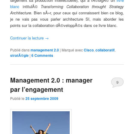
largement sa production intellectuelle), qui a rÃ©digÃ© un
livre
blanc
intitulÃ©
Transforming Collaboration throught Strategy
Architecture
. Bien sÃ»r, pour ceux qui connaissent bien ce blog,
je ne vais pas vous parler architecture SI, mais aborder les
points sur la collaboration dÃ©veloppÃ©s dans ce livre blanc.
Continuer la lecture
→
Publié dans
management 2.0
|
Marqué avec
Cisco
,
collaboratif
,
stratÃ©gie
|
6 Comments
Management 2.0 : manager
9
par l’engagement
Comments
Publié le
25 septembre 2009