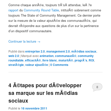
Comme chaque annÃ©e, toujours trÃ¨sÂ attendue, leÂ 7e
rapport
du
Community Round Table
, intitulÃ© sobrement comme
toujours The State of Community Management. Ce dernier porte
sur la mesure de la valeur ajoutÃ©e des communautÃ©s, qui
devrait rÃ©pondre aux questions de plus d’un sur la pertinence
d’un dispositif communautaire.
Continuer la lecture
→
Publié dans
entreprise 2.0
,
management 2.0
,
mÃ©dias sociaux
,
web 2.0
|
Marqué avec
animation
,
communautÃ©
,
community
roundtable
,
efficacitÃ©
,
livre blanc
,
maturitÃ©
,
progrÃ¨s
,
ROI
,
stratÃ©gie
,
valeur ajoutÃ©e
|
0 Comments
4 Ã©tapes pour dÃ©velopper
8
sa marque sur les mÃ©dias
Comments
sociaux
Publié le
16 novembre 2011