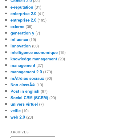
Conseil 2.0
(33)
e-reputation
(31)
enterprise 2.0
(41)
entreprise 2.0
(193)
externe
(39)
generation y
(7)
influence
(19)
innovation
(33)
intelligence economique
(15)
knowledge management
(23)
management
(27)
management 2.0
(173)
mÃ©dias sociaux
(90)
Non classÃ©
(19)
Post in english
(67)
Social CRM (SCRM)
(23)
univers virtuel
(7)
veille
(10)
web 2.0
(23)
ARCHIVES