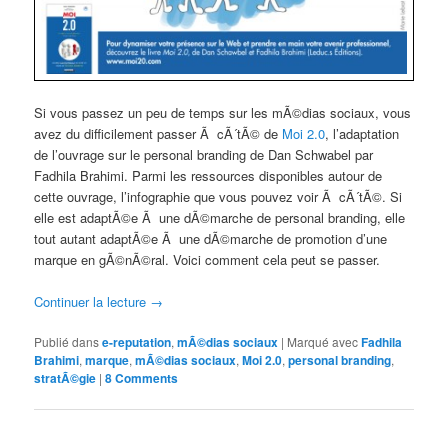
Si vous passez un peu de temps sur les mÃ©dias sociaux, vous
avez du difficilement passer Ã cÃ´tÃ© de
Moi 2.0
, l’adaptation
de l’ouvrage sur le personal branding de Dan Schwabel par
Fadhila Brahimi. Parmi les ressources disponibles autour de
cette ouvrage, l’infographie que vous pouvez voir Ã cÃ´tÃ©. Si
elle est adaptÃ©e Ã une dÃ©marche de personal branding, elle
tout autant adaptÃ©e Ã une dÃ©marche de promotion d’une
marque en gÃ©nÃ©ral. Voici comment cela peut se passer.
Continuer la lecture
→
Publié dans
e-reputation
,
mÃ©dias sociaux
|
Marqué avec
Fadhila
Brahimi
,
marque
,
mÃ©dias sociaux
,
Moi 2.0
,
personal branding
,
stratÃ©gie
|
8 Comments