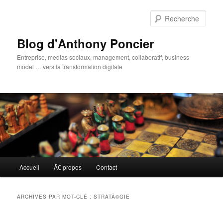
Aller
Aller
au
au
Rech
contenu
contenu
principal
secondaire
Blog d'Anthony Poncier
Entreprise, medias sociaux, management, collaboratif, business
model … vers la transformation digitale
Menu
Accueil
Ã€ propos
Contact
principal
ARCHIVES PAR MOT-CLÉ :
STRATÃ©GIE