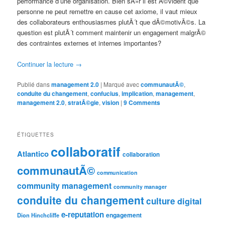
performance d’une organisation. Bien sÃ»r il est Ã©vident que
personne ne peut remettre en cause cet axiome, il vaut mieux
des collaborateurs enthousiasmes plutÃ´t que dÃ©motivÃ©s. La
question est plutÃ´t comment maintenir un engagement malgrÃ©
des contraintes externes et internes importantes?
Continuer la lecture
→
Publié dans
management 2.0
|
Marqué avec
communautÃ©
,
conduite du changement
,
confucius
,
implication
,
management
,
management 2.0
,
stratÃ©gie
,
vision
|
9 Comments
ÉTIQUETTES
collaboratif
Atlantico
collaboration
communautÃ©
communication
community management
community manager
conduite du changement
culture
digital
e-reputation
engagement
Dion Hinchcliffe