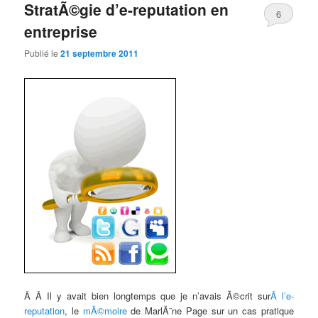
StratÃ©gie d’e-reputation en
6
entreprise
Comments
Publié le
21 septembre 2011
Â Â Il y avait bien longtemps que je n’avais Ã©crit sur
Â l’e-
reputation
, le
mÃ©moire
de MarlÃ¨ne Page sur un cas pratique