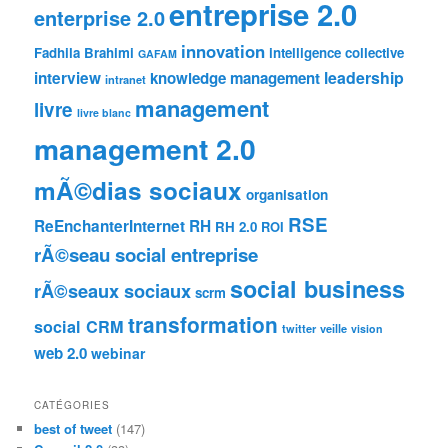
entreprise 2.0
enterprise 2.0
innovation
Fadhila Brahimi
intelligence collective
GAFAM
leadership
interview
knowledge management
intranet
management
livre
livre blanc
management 2.0
mÃ©dias sociaux
organisation
RSE
ReEnchanterInternet
RH
RH 2.0
ROI
rÃ©seau social entreprise
social business
rÃ©seaux sociaux
scrm
transformation
social CRM
twitter
veille
vision
web 2.0
webinar
CATÉGORIES
best of tweet
(147)