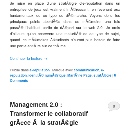
de mise en place d’une stratÃ©gie d’e-reputation dans un
entreprise de jeux est vraiment intÃ©ressant, en revenant aux
fondamentaux de ce type de dÃ©marche. Voyons donc les
principaux points abordÃ©s dans ce mÃ©moire, une fois
passÃ© l’habituel partie de dÃ©part sur le web 2.0. Je crois
d’ailleurs qu’on observera une maturitÃ© de ce type de sujet,
quand les mÃ©moires Ã©tudiants n’auront plus besoin de faire
une partie entiÃ¨re sur ce thÃ¨me.
Continuer la lecture
→
Publié dans
e-reputation
|
Marqué avec
communication
,
e-
reputation
,
identitÃ© numÃ©rique
,
MarlÃ¨ne Page
,
stratÃ©gie
|
6
Comments
Management 2.0 :
6
Transformer le collaboratif
Comments
grÃ¢ce Ã la stratÃ©gie