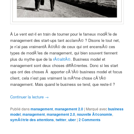
Â Le vent est-il en train de tourner pour le fameux modÃ¨le de
management des start-ups tant acclamÃ© ? Disons le tout net,
je n’ai pas vraimentÂ Ã©tÃ© de ceux qui ont encensÃ© ces
types de modÃ¨les de management, qui bien souvent tiennent
plus du mythe que de la
rÃ©alitÃ©
. Business model et
management sont deux choses diffÃ©rentes. Donc si les start
ups ont des choses Ã apporter cÃ´tÃ© business model et focus
client, cela n’est pas vraiment la mÃªme chose cÃ´tÃ©
management. Mais quand le business se tend, que reste-il ?
Continuer la lecture
→
Publié dans
management
,
management 2.0
|
Marqué avec
business
model
,
management
,
management 2.0
,
nouvelle Ã©conomie
,
symÃ©trie des attentions
,
twitter
,
uber
|
2 Comments