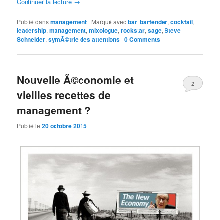
Continuer la lecture
→
Publié dans
management
|
Marqué avec
bar
,
bartender
,
cocktail
,
leadership
,
management
,
mixologue
,
rockstar
,
sage
,
Steve
Schneider
,
symÃ©trie des attentions
|
0 Comments
Nouvelle Ã©conomie et
2
vieilles recettes de
Comments
management ?
Publié le
20 octobre 2015