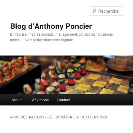
Aller
Aller
au
au
Rech
contenu
contenu
principal
secondaire
Blog d'Anthony Poncier
Entreprise, medias sociaux, management, collaboratif, business
model … vers la transformation digitale
Menu
Accueil
Ã€ propos
Contact
principal
ARCHIVES PAR MOT-CLÉ :
SYMÃ©TRIE DES ATTENTIONS