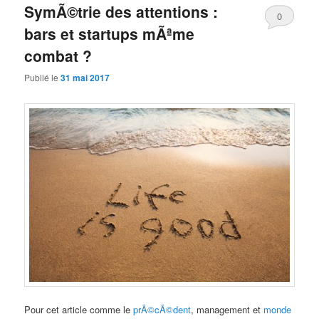
SymÃ©trie des attentions :
0
bars et startups mÃªme
Comments
combat ?
Publié le
31 mai 2017
Pour cet article comme le
prÃ©cÃ©dent
, management et
monde