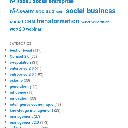
rÃ©seau social entreprise
social business
rÃ©seaux sociaux
scrm
transformation
social CRM
twitter
veille
vision
web 2.0
webinar
CATÉGORIES
best of tweet
(147)
Conseil 2.0
(33)
e-reputation
(31)
enterprise 2.0
(41)
entreprise 2.0
(193)
externe
(39)
generation y
(7)
influence
(19)
innovation
(33)
intelligence economique
(15)
knowledge management
(23)
management
(27)
management 2.0
(173)