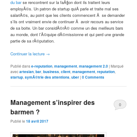
du bar
se rencontrent sur la faÃ§on dont ils traitent leurs
employÃ©s. Un patron de startup quiÂ parle et traite mal ses
salariÃ©s, au point que les clients commencent Ã se demander
s’ils ont vraiment envie de continuer Ã avoir recours au service
de sa boite. Un bar considÃ©rÃ© comme un des meilleurs bars
au monde, dont l’Ã©quipe dÃ©missionne et qui perd une grande
partie de sa rÃ©putation.
Continuer la lecture
→
Publié dans
e-reputation
,
management
,
management 2.0
|
Marqué
avec
artesian
,
bar
,
business
,
client
,
management
,
reputation
,
startup
,
symÃ©trie des attentions
,
uber
|
0 Comments
Management s’inspirer des
0
barmen ?
Comments
Publié le
18 avril 2017