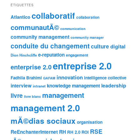
ÉTIQUETTES
collaboratif
Atlantico
collaboration
communautÃ©
communication
community management
community manager
conduite du changement
culture
digital
e-reputation
engagement
Dion Hinchcliffe
entreprise 2.0
enterprise 2.0
innovation
Fadhila Brahimi
intelligence collective
GAFAM
leadership
interview
knowledge management
intranet
management
livre
livre blanc
management 2.0
mÃ©dias sociaux
organisation
RSE
ReEnchanterInternet
RH
RH 2.0
ROI